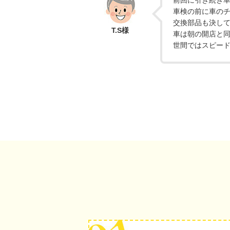
前回に引き続き
車検の前に車の
交換部品も決し
T.S様
車は朝の開店と
世間ではスピード