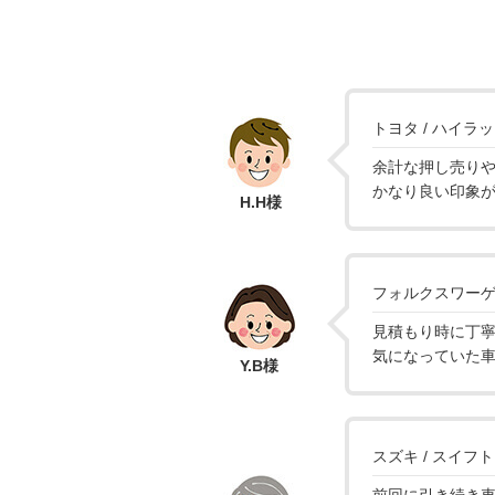
トヨタ / ハイラ
余計な押し売り
かなり良い印象
H.H様
フォルクスワーゲン
見積もり時に丁
気になっていた
Y.B様
スズキ / スイフト