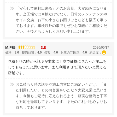
「安心して依頼出来る」とのお言葉、大変励みになりま
す。当工場では車検だけでなく、日常のメンテナンスや
オイル交換、お車の小さなお困りごとなども幅広く承っ
ております。車検以外の事でもぜひお気軽にご相談くだ
さい。今後ともよろしくお願い申し上げます。
M.F様
3.8
2026/05/17
価格：
3.0
整備品質：
4.0
接客：
4.0
お店の雰囲気：
4.0
満足度：
見積もりの時から説明が非常に丁寧で価格に見合った施工を
してもらえたと思います。また利用させて頂きたいと思える
店舗です。
お見積もり時の説明や施工内容にご満足いただけ、「ま
た利用したい」とのお言葉をいただき大変光栄に思いま
す。今後もご期待に応えられるよう、確実な整備と丁寧
な対応を徹底してまいります。またのご利用を心よりお
待ちしております。