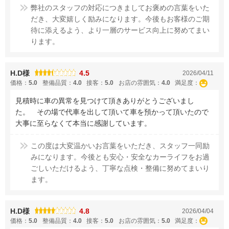
弊社のスタッフの対応につきましてお褒めの言葉をいた
だき、大変嬉しく励みになります。今後もお客様のご期
待に添えるよう、より一層のサービス向上に努めてまい
ります。
H.D様
4.5
2026/04/11
価格：
5.0
整備品質：
4.0
接客：
5.0
お店の雰囲気：
4.0
満足度：
見積時に車の異常を見つけて頂きありがとうございまし
た。 その場で代車を出して頂いて車を預かって頂いたので
大事に至らなくて本当に感謝しています。
この度は大変温かいお言葉をいただき、スタッフ一同励
みになります。今後とも安心・安全なカーライフをお過
ごしいただけるよう、丁寧な点検・整備に努めてまいり
ます。
H.D様
4.8
2026/04/04
価格：
5.0
整備品質：
4.0
接客：
5.0
お店の雰囲気：
5.0
満足度：