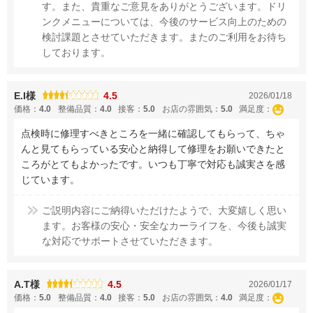
す。また、貴重なご意見をありがとうございます。ドリ
ンクメニューについては、今後のサービス向上のための
検討課題とさせていただきます。またのご利用をお待ち
しております。
E.I様
4.5
2026/01/18
価格：
4.0
整備品質：
4.0
接客：
5.0
お店の雰囲気：
5.0
満足度：
点検時に修理すべきところを一緒に確認してもらって、ちゃ
んと見てもらっている安心と納得して修理をお願いできたと
ころがとてもよかったです。いつも丁寧で対応も誠実さを感
じています。
ご説明内容にご納得いただけたようで、大変嬉しく思い
ます。お客様の安心・安全なカーライフを、今後も誠実
な対応でサポートさせていただきます。
A.T様
4.5
2026/01/17
価格：
5.0
整備品質：
4.0
接客：
5.0
お店の雰囲気：
4.0
満足度：