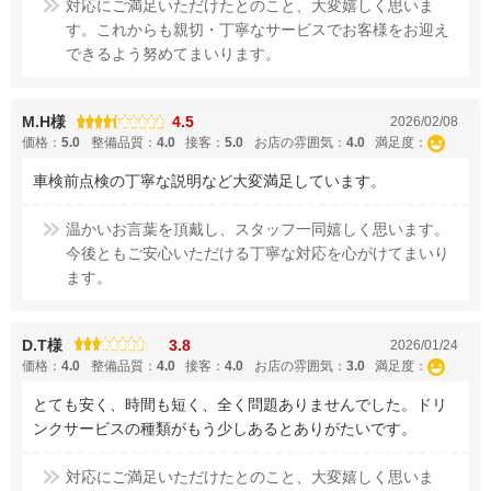
対応にご満足いただけたとのこと、大変嬉しく思いま
す。これからも親切・丁寧なサービスでお客様をお迎え
できるよう努めてまいります。
M.H様
4.5
2026/02/08
価格：
5.0
整備品質：
4.0
接客：
5.0
お店の雰囲気：
4.0
満足度：
車検前点検の丁寧な説明など大変満足しています。
温かいお言葉を頂戴し、スタッフ一同嬉しく思います。
今後ともご安心いただける丁寧な対応を心がけてまいり
ます。
D.T様
3.8
2026/01/24
価格：
4.0
整備品質：
4.0
接客：
4.0
お店の雰囲気：
3.0
満足度：
とても安く、時間も短く、全く問題ありませんでした。ドリ
ンクサービスの種類がもう少しあるとありがたいです。
対応にご満足いただけたとのこと、大変嬉しく思いま