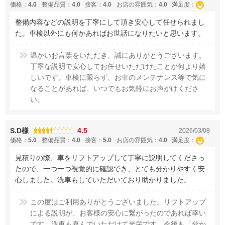
価格：
4.0
整備品質：
4.0
接客：
4.0
お店の雰囲気：
4.0
満足度：
整備内容などの説明を丁寧にして頂き安心して任せられまし
た。車検以外にも何かあればお世話になりたいと思います。
温かいお言葉をいただき、誠にありがとうございます。
丁寧な説明で安心してお任せいただけたことが何より嬉
しいです。車検に限らず、お車のメンテナンス等で気に
なることがあれば、いつでもお気軽にお声がけくださ
い。
S.D様
4.5
2026/03/08
価格：
5.0
整備品質：
4.0
接客：
5.0
お店の雰囲気：
4.0
満足度：
見積りの際、車をリフトアップして丁寧に説明してくださっ
たので、一つ一つ視覚的に確認でき、とても分かりやすく安
心しました。洗車もしていただいており助かりました。
この度はご利用ありがとうございました。リフトアップ
による説明が、お客様の安心に繋がったのであれば幸い
です。洗車も喜んでいただけて光栄です。今後も「分か