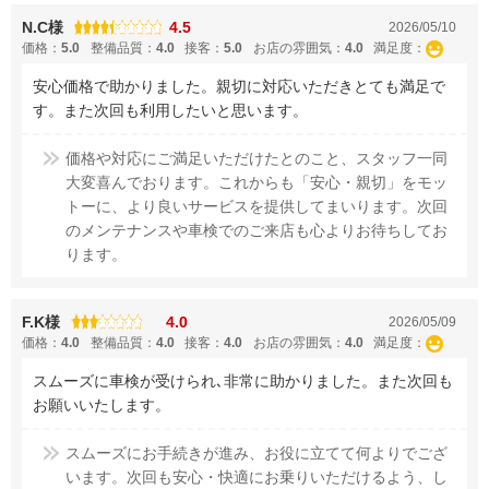
N.C様
4.5
2026/05/10
価格：
5.0
整備品質：
4.0
接客：
5.0
お店の雰囲気：
4.0
満足度：
安心価格で助かりました。親切に対応いただきとても満足で
す。また次回も利用したいと思います。
価格や対応にご満足いただけたとのこと、スタッフ一同
大変喜んでおります。これからも「安心・親切」をモッ
トーに、より良いサービスを提供してまいります。次回
のメンテナンスや車検でのご来店も心よりお待ちしてお
ります。
F.K様
4.0
2026/05/09
価格：
4.0
整備品質：
4.0
接客：
4.0
お店の雰囲気：
4.0
満足度：
スムーズに車検が受けられ､非常に助かりました。また次回も
お願いいたします。
スムーズにお手続きが進み、お役に立てて何よりでござ
います。次回も安心・快適にお乗りいただけるよう、し