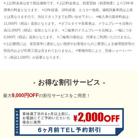
※上記料金表は全て税込価格です。※上記料金表は、初度登録（初度検査）より13年未
満車の料金となります。 ※13年経過、18年経過、エコカー免税、減税対象車両は上表
とは異なりますので、当社スタッフまでお問い合せ下さい。 ※輸入車の基本料金は
11,000円（税込）追加となります。 ※ダブルタイヤ装着者は、ドラムブレーキ点検の
為11,000円（税込）追加となります。 ※二輪車のドラムブレーキ点検は、一輪につき
5,500円（税込）追加となります。 ※二輪車の場合は、代車をご利用いただけません。
※上記費用には、保安基準に適合しない箇所やお客様からのご要望による修理箇所等の
部品代および作業工賃は含まれておりません。 ※整備内容により、別途ショートパー
ツ（税込1,100円）が必要となります。
お得な割引サービス
9,000円OFF
最大
の割引サービスをご用意！