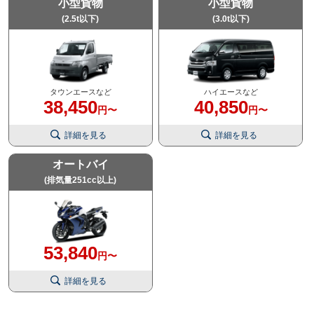
小型貨物
小型貨物
(2.5t以下)
(3.0t以下)
タウンエースなど
ハイエースなど
38,450
40,850
円〜
円〜
詳細を見る
詳細を見る
オートバイ
(排気量251cc以上)
53,840
円〜
詳細を見る